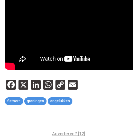
Facebook
X
LinkedIn
WhatsApp
Copy
Email
Link
fietsers
groningen
ongelukken
Adverteren? [12]