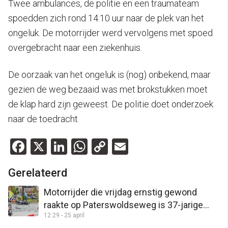
Twee ambulances, de politie en een traumateam
spoedden zich rond 14:10 uur naar de plek van het
ongeluk. De motorrijder werd vervolgens met spoed
overgebracht naar een ziekenhuis.
De oorzaak van het ongeluk is (nog) onbekend, maar
gezien de weg bezaaid was met brokstukken moet
de klap hard zijn geweest. De politie doet onderzoek
naar de toedracht.
Facebook
X
LinkedIn
WhatsApp
Copy
Email
Link
Gerelateerd
Motorrijder die vrijdag ernstig gewond
raakte op Paterswoldseweg is 37-jarige
12:29 - 25 april
man