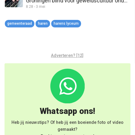
Groningen blind voor geweldscultuur onder
8:28 - 3 mei
jeugd?
gemeenteraad
haren
harens lyceum
Adverteren? [12]
Whatsapp ons!
Heb jij nieuwstips? Of heb jij een boeiende foto of video
gemaakt?