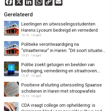
Facebook
X
LinkedIn
WhatsApp
Copy
Email
Link
Gerelateerd
Leerlingen en uitwisselingsstudenten
Harens Lyceum bedreigd en vernederd
10:16 - 14 april
Politieke verontwaardiging na
“straatterreur” in Haren: “Dit soort situaties
19:31 - 14 april
zijn onacceptabel”
Politie zoekt getuigen en beelden van
bedreiging, vernedering en straatroven
15:47 - 15 april
tegen scholieren en
uitwisselingsstudenten in Haren
Positieve afsluiting uitwisseling Spaanse
scholieren in Haren met stroopwafels
15:13 - 18 april
CDA vraagt college om opheldering: is