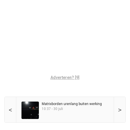
Adverteren? [9]
Matrixborden urenlang buiten werking
<
>
10:37 - 30 juli