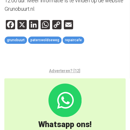
12.00 uur. Meer informatie is te vinden op de website
Grunobuurt.nl.
Facebook
X
LinkedIn
WhatsApp
Copy
Email
Link
grunobuurt
paterswoldseweg
repaircafe
Adverteren? [12]
Whatsapp ons!