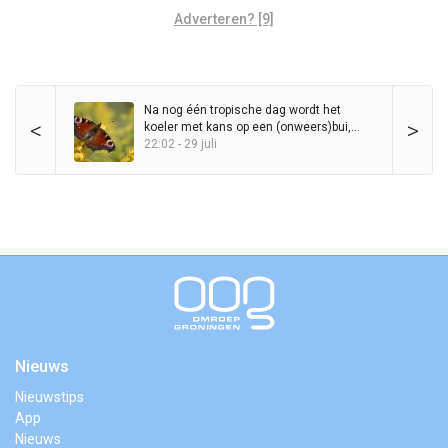
Adverteren? [9]
Na nog één tropische dag wordt het
<
>
koeler met kans op een (onweers)bui,
maar zomer blijft in het zadel
22:02 - 29 juli
Nieuws
Nieuwstips
App
Nieuws