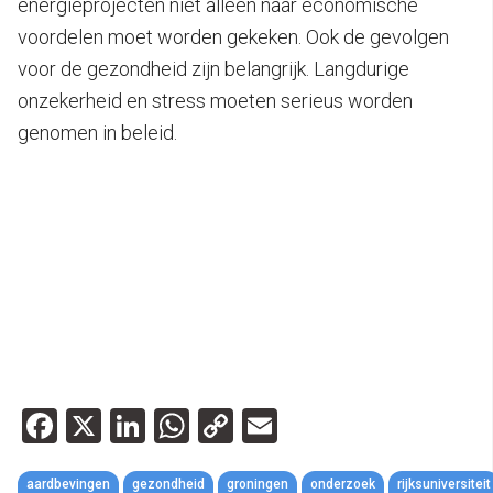
energieprojecten niet alleen naar economische
voordelen moet worden gekeken. Ook de gevolgen
voor de gezondheid zijn belangrijk. Langdurige
onzekerheid en stress moeten serieus worden
genomen in beleid.
Facebook
X
LinkedIn
WhatsApp
Copy
Email
Link
aardbevingen
gezondheid
groningen
onderzoek
rijksuniversiteit