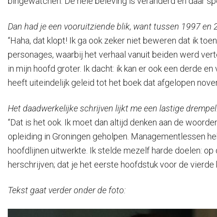
bingewatchen. De hele beleving is veranderd en daar spee
Dan had je een vooruitziende blik, want tussen 1997 en
“Haha, dat klopt! Ik ga ook zeker niet beweren dat ik 
personages, waarbij het verhaal vanuit beiden werd ver
in mijn hoofd groter. Ik dacht: ik kan er ook een derde e
heeft uiteindelijk geleid tot het boek dat afgelopen no
Het daadwerkelijke schrijven lijkt me een lastige drempel
“Dat is het ook. Ik moet dan altijd denken aan de woorden 
opleiding in Groningen geholpen. Managementlessen hebb
hoofdlijnen uitwerkte. Ik stelde mezelf harde doelen: op d
herschrijven; dat je het eerste hoofdstuk voor de vierd
Tekst gaat verder onder de foto: