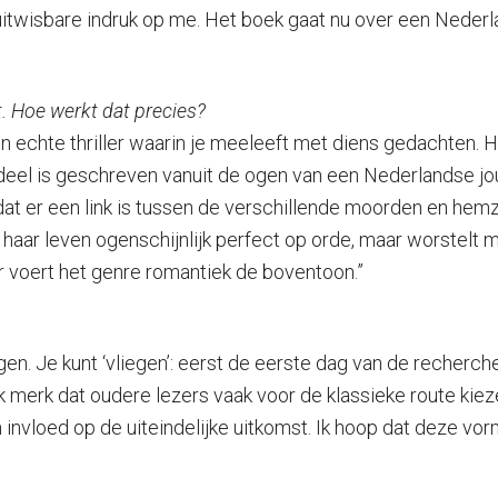
itwisbare indruk op me. Het boek gaat nu over een Neder
. Hoe werkt dat precies?
en echte thriller waarin je meeleeft met diens gedachten.
eel is geschreven vanuit de ogen van een Nederlandse jour
dat er een link is tussen de verschillende moorden en hemz
ft haar leven ogenschijnlijk perfect op orde, maar worstelt 
r voert het genre romantiek de boventoon.”
en. Je kunt ‘vliegen’: eerst de eerste dag van de recherche
k merk dat oudere lezers vaak voor de klassieke route kieze
 invloed op de uiteindelijke uitkomst. Ik hoop dat deze vo