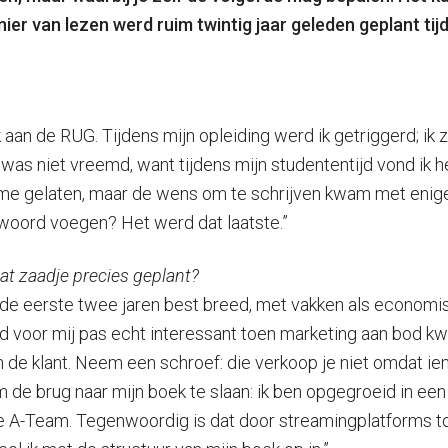
 van lezen werd ruim twintig jaar geleden geplant tijd
aan de RUG. Tijdens mijn opleiding werd ik getriggerd; ik 
s was niet vreemd, want tijdens mijn studententijd vond ik h
 me gelaten, maar de wens om te schrijven kwam met enige 
t woord voegen? Het werd dat laatste.”
at zaadje precies geplant?
 de eerste twee jaren best breed, met vakken als economis
erd voor mij pas echt interessant toen marketing aan bod
n de klant. Neem een schroef: die verkoop je niet omdat i
de brug naar mijn boek te slaan: ik ben opgegroeid in ee
 A-Team. Tegenwoordig is dat door streamingplatforms totaa