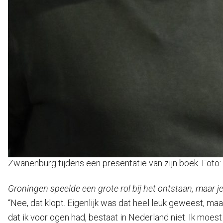
Zwanenburg tijdens een presentatie van zijn boek. Foto
Groningen speelde een grote rol bij het ontstaan, maar je
“Nee, dat klopt. Eigenlijk was dat heel leuk geweest, ma
dat ik voor ogen had, bestaat in Nederland niet. Ik moes