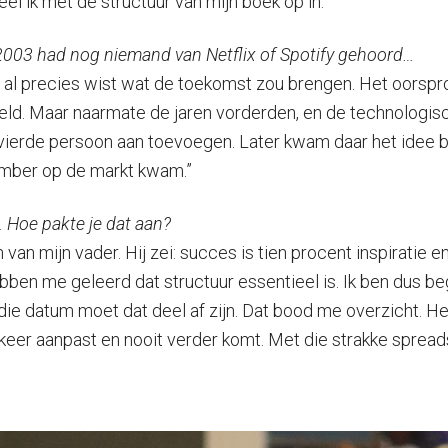
l ik met de structuur van mijn boek op in.”
 2003 had nog niemand van Netflix of Spotify gehoord…
toen al precies wist wat de toekomst zou brengen. Het oor
teld. Maar naarmate de jaren vorderden, en de technologis
n vierde persoon aan toevoegen. Later kwam daar het idee bij
vember op de markt kwam.”
. Hoe pakte je dat aan?
van mijn vader. Hij zei: succes is tien procent inspiratie e
en me geleerd dat structuur essentieel is. Ik ben dus beg
ie datum moet dat deel af zijn. Dat bood me overzicht. Het g
e keer aanpast en nooit verder komt. Met die strakke sprea