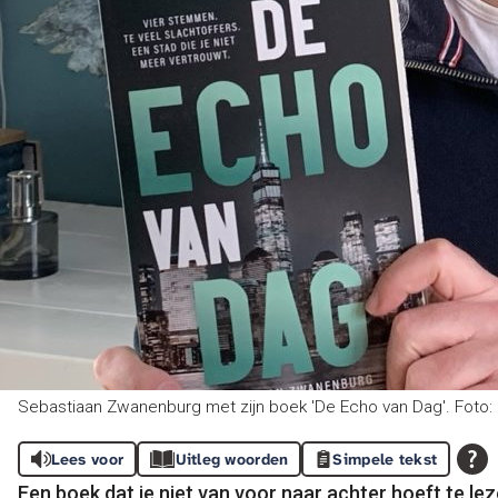
Sebastiaan Zwanenburg met zijn boek 'De Echo van Dag'. Foto:
Lees voor
Uitleg woorden
Simpele tekst
Een boek dat je niet van voor naar achter hoeft te le