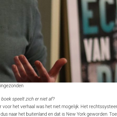
: ingezonden
 boek speelt zich er niet af?
ar voor het verhaal was het niet mogelijk. Het rechtssyste
t dus naar het buitenland en dat is New York geworden. Toe