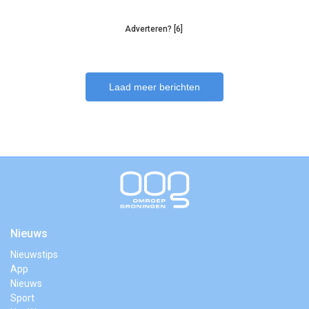
Adverteren? [6]
Laad meer berichten
Nieuws
Nieuwstips
App
Nieuws
Sport