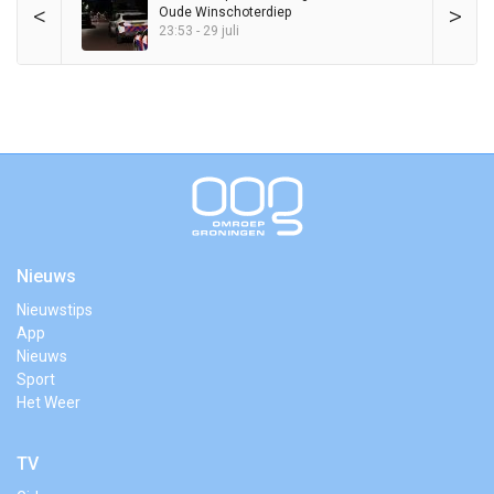
<
>
Oude Winschoterdiep
23:53 - 29 juli
Nieuws
Nieuwstips
App
Nieuws
Sport
Het Weer
TV