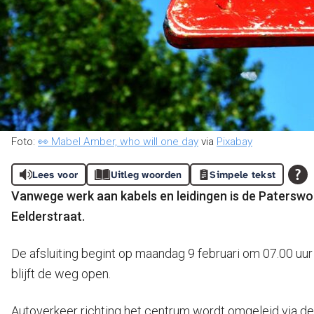
Foto:
👀 Mabel Amber, who will one day
via
Pixabay
Lees voor
Uitleg woorden
Simpele tekst
Vanwege werk aan kabels en leidingen is de Patersw
Eelderstraat.
De afsluiting begint op maandag 9 februari om 07.00 uur e
blijft de weg open.
Autoverkeer richting het centrum wordt omgeleid via d