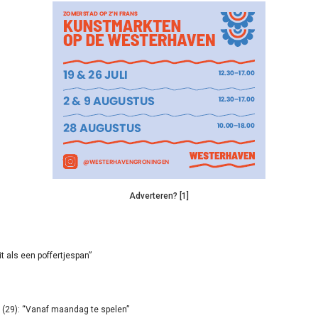
Adverteren? [1]
it als een poffertjespan”
(29): “Vanaf maandag te spelen”