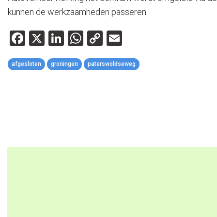
kunnen de werkzaamheden passeren.
Facebook
X
LinkedIn
WhatsApp
Copy
Email
Link
afgesloten
groningen
paterswoldseweg