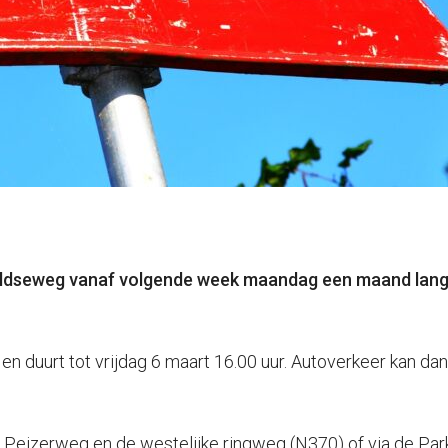
oldseweg vanaf volgende week maandag een maand lang i
n duurt tot vrijdag 6 maart 16.00 uur. Autoverkeer kan dan n
e Peizerweg en de westelijke ringweg (N370) of via de P