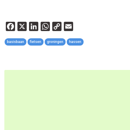
Facebook
X
LinkedIn
WhatsApp
Copy
Email
Link
basisbaan
fietsen
groningen
hassen