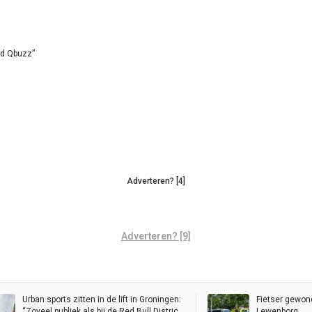
id Qbuzz”
Adverteren? [4]
Adverteren? [9]
Urban sports zitten in de lift in Groningen:
Fietser gewond
“Zoveel publiek als bij de Red Bull District
Lewenborg