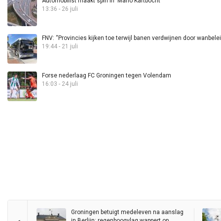
Automobilist maakt spin in ‘Mario Kartbocht’
13:36 - 26 juli
FNV: “Provincies kijken toe terwijl banen verdwijnen door wanbele
19:44 - 21 juli
Forse nederlaag FC Groningen tegen Volendam
16:03 - 24 juli
Groningen betuigt medeleven na aanslag
in Berlijn: regenboogvlag wappert op