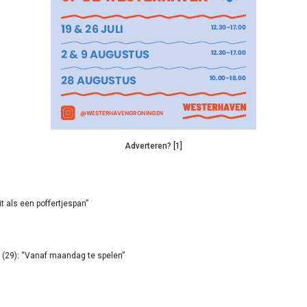
Adverteren? [1]
it als een poffertjespan”
(29): “Vanaf maandag te spelen”