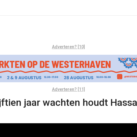
Adverteren? [10]
Adverteren? [11]
ijftien jaar wachten houdt Hass