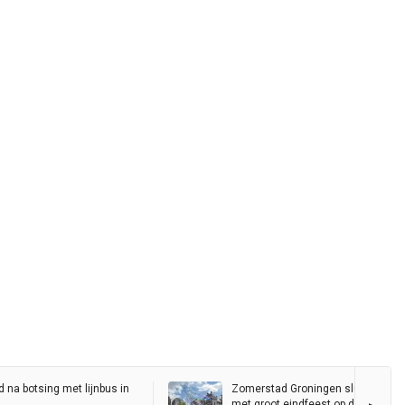
 na botsing met lijnbus in
Zomerstad Groningen sluit woens
met groot eindfeest op de Grote M