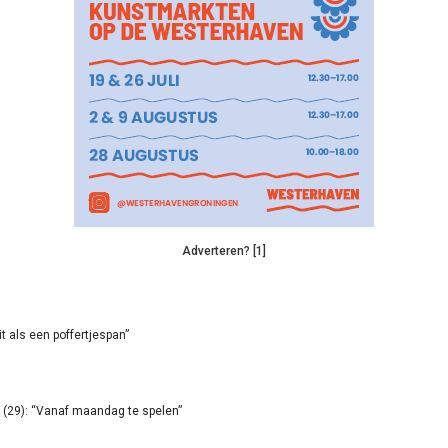
Adverteren? [1]
it als een poffertjespan”
(29): “Vanaf maandag te spelen”