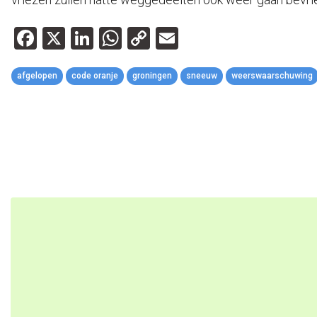
Facebook
X
LinkedIn
WhatsApp
Copy
Email
Link
afgelopen
code oranje
groningen
sneeuw
weerswaarschuwing