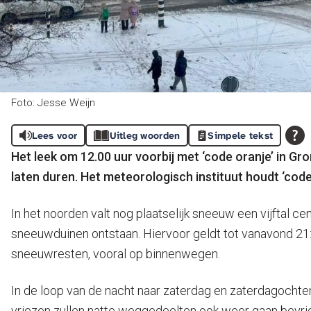
Foto: Jesse Weijn
Lees voor
Uitleg woorden
Simpele tekst
Het leek om 12.00 uur voorbij met ‘code oranje’ in G
laten duren. Het meteorologisch instituut houdt ‘code
In het noorden valt nog plaatselijk sneeuw een vijftal ce
sneeuwduinen ontstaan. Hiervoor geldt tot vanavond 21:0
sneeuwresten, vooral op binnenwegen.
In de loop van de nacht naar zaterdag en zaterdagochte
vriezen zullen natte weggedeelten ook weer gaan bevri