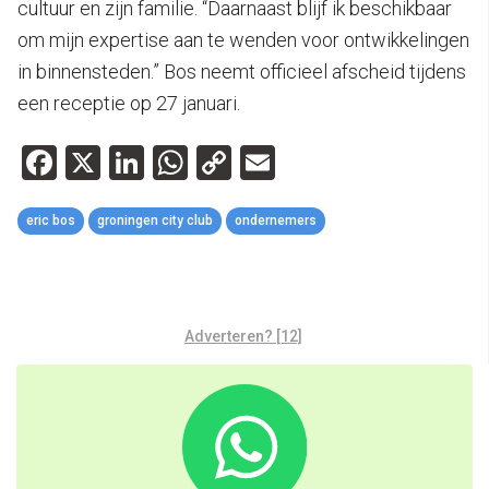
cultuur en zijn familie. “Daarnaast blijf ik beschikbaar
om mijn expertise aan te wenden voor ontwikkelingen
in binnensteden.” Bos neemt officieel afscheid tijdens
een receptie op 27 januari.
Facebook
X
LinkedIn
WhatsApp
Copy
Email
Link
eric bos
groningen city club
ondernemers
Adverteren? [12]