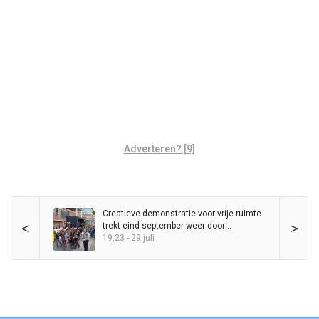
Adverteren? [9]
Creatieve demonstratie voor vrije ruimte
<
>
trekt eind september weer door
binnenstad
19:23 - 29 juli