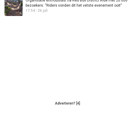
Organisatie enthousiast na Red Bull District Ride met 20.000
bezoekers: “Riders vonden dit het vetste evenement ooit”
17:54 - 26 juli
Adverteren? [4]