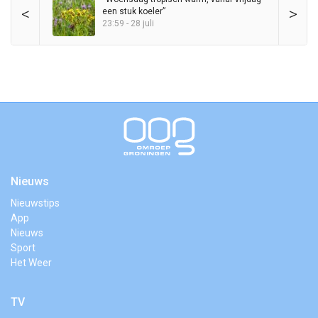
<
>
een stuk koeler”
23:59 - 28 juli
Nieuws
Nieuwstips
App
Nieuws
Sport
Het Weer
TV