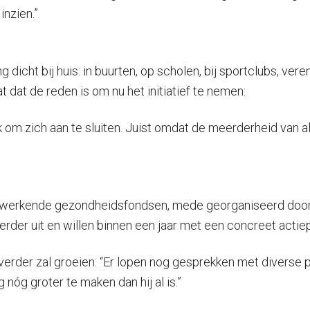
inzien.”
g dicht bij huis: in buurten, op scholen, bij sportclubs, v
at de reden is om nu het initiatief te nemen:
tiek om zich aan te sluiten. Juist omdat de meerderheid va
enwerkende gezondheidsfondsen, mede georganiseerd door 
rder uit en willen binnen een jaar met een concreet actie
rder zal groeien: “Er lopen nog gesprekken met diverse par
óg groter te maken dan hij al is.”