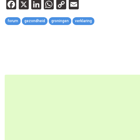
Facebook
X
LinkedIn
WhatsApp
Copy
Email
Link
forum
gezondheid
groningen
verklaring