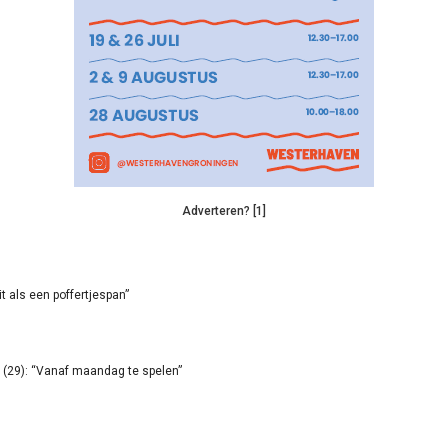
Adverteren? [1]
it als een poffertjespan”
(29): “Vanaf maandag te spelen”