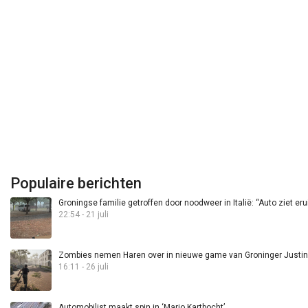
Populaire berichten
Groningse familie getroffen door noodweer in Italië: “Auto ziet eru
22:54 - 21 juli
Zombies nemen Haren over in nieuwe game van Groninger Justin 
16:11 - 26 juli
Automobilist maakt spin in ‘Mario Kartbocht’