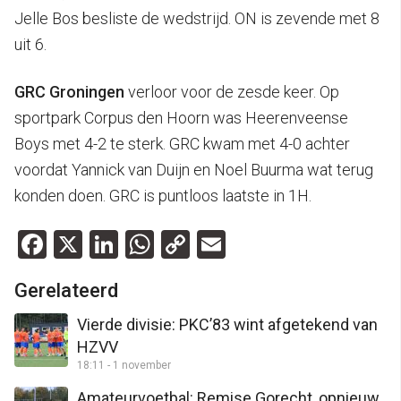
Jelle Bos besliste de wedstrijd. ON is zevende met 8
uit 6.
GRC Groningen
verloor voor de zesde keer. Op
sportpark Corpus den Hoorn was Heerenveense
Boys met 4-2 te sterk. GRC kwam met 4-0 achter
voordat Yannick van Duijn en Noel Buurma wat terug
konden doen. GRC is puntloos laatste in 1H.
Facebook
X
LinkedIn
WhatsApp
Copy
Email
Link
Gerelateerd
Vierde divisie: PKC’83 wint afgetekend van
HZVV
18:11 - 1 november
Amateurvoetbal: Remise Gorecht, opnieuw