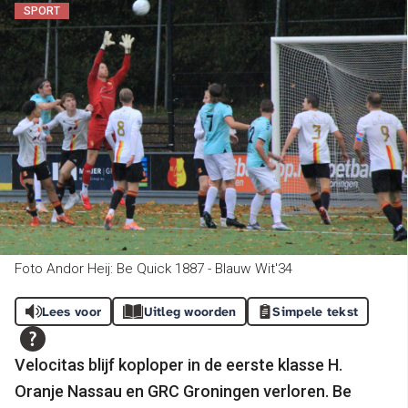
SPORT
Foto Andor Heij: Be Quick 1887 - Blauw Wit'34
Lees voor
Uitleg woorden
Simpele tekst
Velocitas blijf koploper in de eerste klasse H.
Oranje Nassau en GRC Groningen verloren. Be