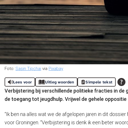
Foto:
Sasin Tipchai
via
Pixabay
Lees voor
Uitleg woorden
Simpele tekst
Verbijstering bij verschillende politieke fracties i
de toegang tot jeugdhulp. Vrijwel de gehele oppositie
“Ik ben na alles wat we de afgelopen jaren in dit dos
voor Groningen. “Verbijstering is denk ik een beter woord