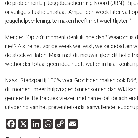
de problemen bij Jeugdbescherming Noord (JBN). Bij da
onveilige situatie ontstaat. Amper een week later valt 
jeugdhulpverlening, te maken heeft met wachtlijsten.”
Menger: “Op zo’n moment denk ik: hoe dan? Waarom is d
niet? Als ze het vorige week wel wist, welke debatten v
de steek wil laten. Maar met dit nieuws lijken dit holle 
wethouder totaal geen idee heeft wat er in haar keuken p
Naast Stadspartij 100% voor Groningen maken ook D66, VV
dit moment meer hulpvragen binnenkomen dan WIJ kan op
gemeente. De fracties vrezen met name dat de achterst
uitvoering van het preventiefonds, aanvullende jeugdhu
Facebook
X
LinkedIn
WhatsApp
Copy
Email
Link