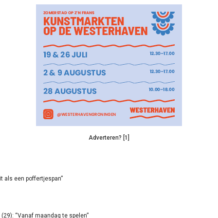
Adverteren? [1]
it als een poffertjespan”
(29): “Vanaf maandag te spelen”