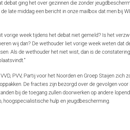
t debat ging het over gezinnen die zonder jeugdbescherme
op de late middag een bericht in onze mailbox dat men bij 
it vorige week tijdens het debat niet gemeld? Is het ver
oeren wij dan? De wethouder liet vorige week weten dat de
frasen. Als de wethouder het niet wist, dan is de constaterin
laatsvindt.”
D, PVV, Partij voor het Noorden en Groep Staijen zich zor
pakken. De fracties zijn bezorgd over de gevolgen voor k
anden bij de toegang zullen doorwerken op andere lopende
lp, hoogspecialistische hulp en jeugdbescherming.