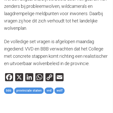
zenders bij probleemwolven, wildcamera’s en
laagdrempelige meldpunten voor inwoners. Daarbij
vragen zij hoe dit zich verhoudt tot het landelijke
wolvenplan.
De volledige set vragen is afgelopen maandag
ingediend. VVD en BBB verwachten dat het College
met concrete stappen komt richting een realistischer
en uitvoerbaar wolvenbeleid in de provincie.
Facebook
X
LinkedIn
WhatsApp
Copy
Email
Link
bbb
provinciale staten
vvd
wolf