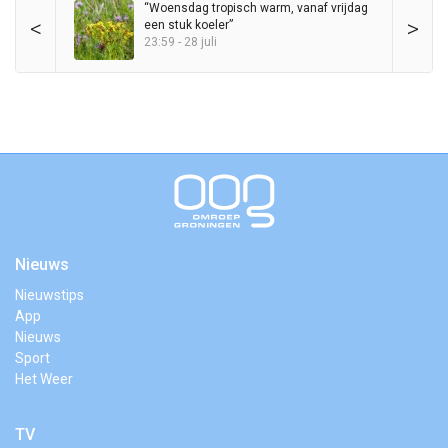
“Woensdag tropisch warm, vanaf vrijdag
<
>
een stuk koeler”
23:59 - 28 juli
Nieuws
Nieuwstips
App
Nieuws
Sport
Het Weer
TV