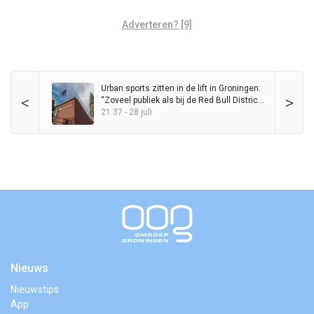
Adverteren? [9]
Urban sports zitten in de lift in Groningen:
<
>
“Zoveel publiek als bij de Red Bull District
Ride heb ik nog nooit op de Grote Markt
21:37 - 28 juli
gezien”
Nieuws
Nieuwstips
App