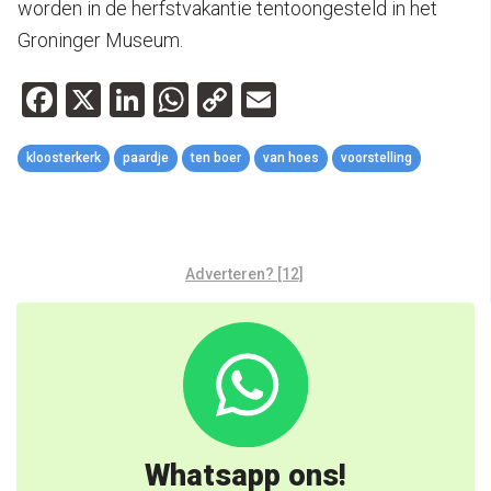
worden in de herfstvakantie tentoongesteld in het
Groninger Museum.
Facebook
X
LinkedIn
WhatsApp
Copy
Email
Link
kloosterkerk
paardje
ten boer
van hoes
voorstelling
Adverteren? [12]
Whatsapp ons!