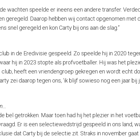
ode wachten speelde er ineens een andere transfer. Verde
agen geregeld. Daarop hebben wij contact opgenomen met 
s snel geregeld en kon Carty bij ons aan de slag.”
lub in de Eredivisie gespeeld. Zo speelde hij in 2020 tege
aar hij in 2023 stopte als profvoetballer. Hij was het plezi
ze club, heeft een vriendengroep gekregen en wordt echt
i daarop tegen ons, ‘ik blijf sowieso nog een jaar bij julli
en…
 de bel getrokken. Maar toen had hij het plezier in het voe
aagd. Er is een selectiewedstrijd gespeeld in ons land, waa
usie dat Carty bij de selectie zit. Straks in november gaat