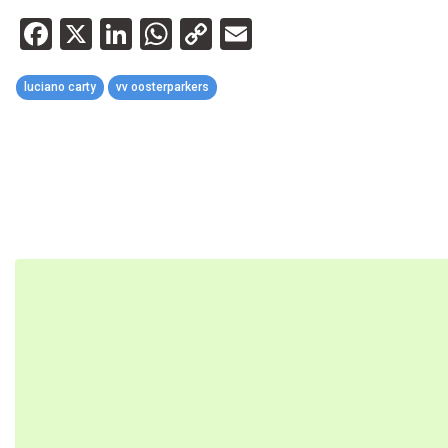
Facebook
X
LinkedIn
WhatsApp
Copy
Email
Link
luciano carty
vv oosterparkers