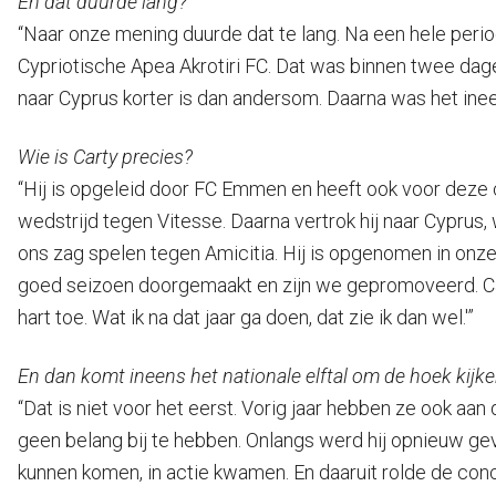
En dat duurde lang?
“Naar onze mening duurde dat te lang. Na een hele peri
Cypriotische Apea Akrotiri FC. Dat was binnen twee d
naar Cyprus korter is dan andersom. Daarna was het ineen
Wie is Carty precies?
“Hij is opgeleid door FC Emmen en heeft ook voor deze c
wedstrijd tegen Vitesse. Daarna vertrok hij naar Cyprus, w
ons zag spelen tegen Amicitia. Hij is opgenomen in on
goed seizoen doorgemaakt en zijn we gepromoveerd. Carty ze
hart toe. Wat ik na dat jaar ga doen, dat zie ik dan wel.'”
En dan komt ineens het nationale elftal om de hoek kijk
“Dat is niet voor het eerst. Vorig jaar hebben ze ook aan
geen belang bij te hebben. Onlangs werd hij opnieuw gevr
kunnen komen, in actie kwamen. En daaruit rolde de concl