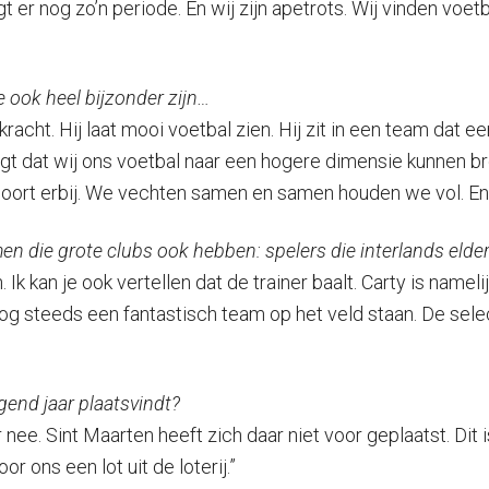
gt er nog zo’n periode. En wij zijn apetrots. Wij vinden voetb
ie ook heel bijzonder zijn…
racht. Hij laat mooi voetbal zien. Hij zit in een team dat ee
gt dat wij ons voetbal naar een hogere dimensie kunnen br
Je hoort erbij. We vechten samen en samen houden we vol. En d
n die grote clubs ook hebben: spelers die interlands elde
 kan je ook vertellen dat de trainer baalt. Carty is nameli
og steeds een fantastisch team op het veld staan. De selec
gend jaar plaatsvindt?
nee. Sint Maarten heeft zich daar niet voor geplaatst. Dit
or ons een lot uit de loterij.”