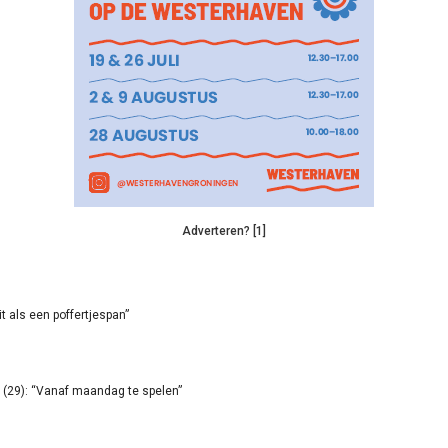
Adverteren? [1]
it als een poffertjespan”
(29): “Vanaf maandag te spelen”