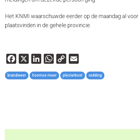
Het KNMI waarschuwde eerder op de maandag al voor de
plaatsvinden in de gehele provincie.
Facebook
X
LinkedIn
WhatsApp
Copy
Email
Link
brandweer
hoornse meer
plezierboot
redding