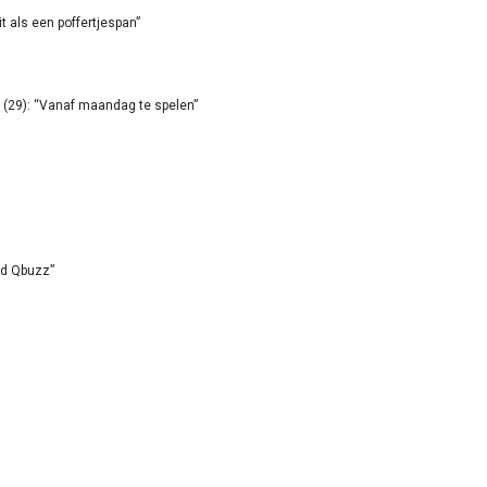
it als een poffertjespan”
(29): “Vanaf maandag te spelen”
id Qbuzz”