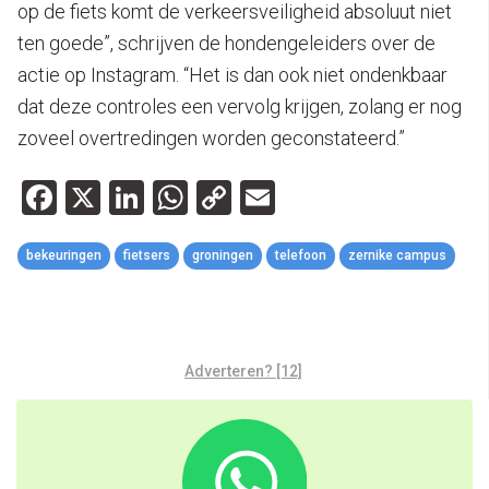
op de fiets komt de verkeersveiligheid absoluut niet
ten goede”, schrijven de hondengeleiders over de
actie op Instagram. “Het is dan ook niet ondenkbaar
dat deze controles een vervolg krijgen, zolang er nog
zoveel overtredingen worden geconstateerd.”
Facebook
X
LinkedIn
WhatsApp
Copy
Email
Link
bekeuringen
fietsers
groningen
telefoon
zernike campus
Adverteren? [12]