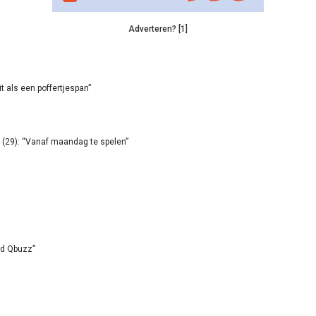
Adverteren? [1]
it als een poffertjespan”
(29): “Vanaf maandag te spelen”
id Qbuzz”