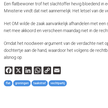
Een flatbewoner trof het slachtoffer hevig bloedend in
Ministerie vindt dat niet aannemelijk: Het letsel van d
Het OM wilde de zaak aanvankelijk afhandelen met een s
niet mee akkoord en verscheen maandag niet in de recht
Omdat het noodweer-argument van de verdachte niet opgin
dochtertje aan de hand, waardoor het volgens de rechtba
alsnog op.
Facebook
X
LinkedIn
WhatsApp
Copy
Email
Link
flat
groningen
taakstraf
vechtpartij