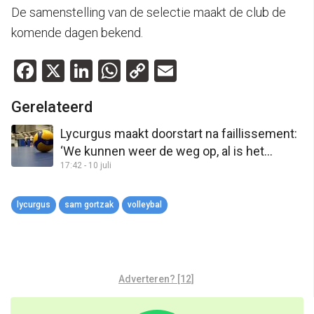
De samenstelling van de selectie maakt de club de
komende dagen bekend.
Facebook
X
LinkedIn
WhatsApp
Copy
Email
Link
Gerelateerd
Lycurgus maakt doorstart na faillissement:
‘We kunnen weer de weg op, al is het
17:42 - 10 juli
zonder in te halen’
lycurgus
sam gortzak
volleybal
Adverteren? [12]