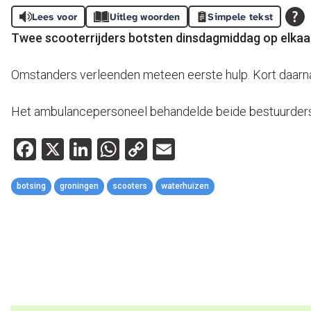
Lees voor
Uitleg woorden
Simpele tekst
Twee scooterrijders botsten dinsdagmiddag op elkaar
Omstanders verleenden meteen eerste hulp. Kort daarn
Het ambulancepersoneel behandelde beide bestuurders. 
Facebook
X
LinkedIn
WhatsApp
Copy
Email
Link
botsing
groningen
scooters
waterhuizen