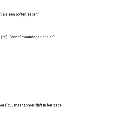
it als een poffertjespan”
(29): “Vanaf maandag te spelen”
rs)bui, maar zomer blijft in het zadel