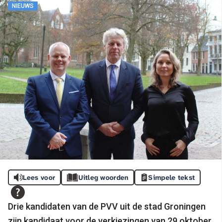
NIEUWS
Lees voor
Uitleg woorden
Simpele tekst
Drie kandidaten van de PVV uit de stad Groningen
zijn kandidaat voor de verkiezingen van 29 oktober.