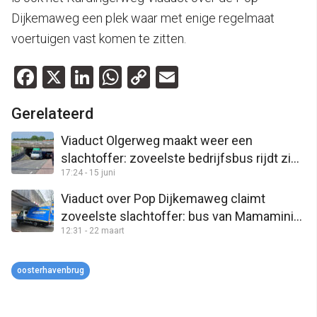
Dijkemaweg een plek waar met enige regelmaat
voertuigen vast komen te zitten.
Facebook
X
LinkedIn
WhatsApp
Copy
Email
Link
Gerelateerd
Viaduct Olgerweg maakt weer een
slachtoffer: zoveelste bedrijfsbus rijdt zich
17:24 - 15 juni
klem
Viaduct over Pop Dijkemaweg claimt
zoveelste slachtoffer: bus van Mamamini
12:31 - 22 maart
aan diggelen
oosterhavenbrug