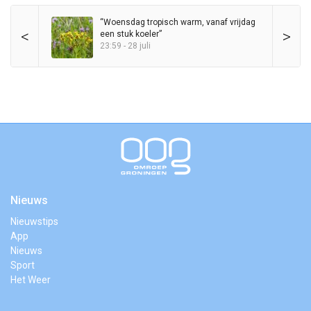
“Woensdag tropisch warm, vanaf vrijdag
<
>
een stuk koeler”
23:59 - 28 juli
Nieuws
Nieuwstips
App
Nieuws
Sport
Het Weer