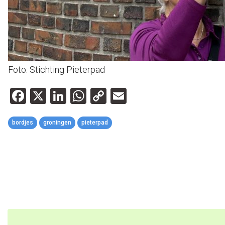
Foto: Stichting Pieterpad
Facebook
X
LinkedIn
WhatsApp
Copy
Email
Link
bordjes
groningen
pieterpad