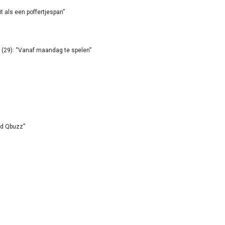
it als een poffertjespan”
(29): “Vanaf maandag te spelen”
id Qbuzz”