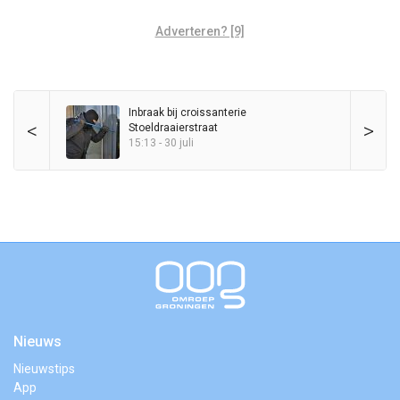
Adverteren? [9]
Inbraak bij croissanterie
<
>
Stoeldraaierstraat
15:13 - 30 juli
Nieuws
Nieuwstips
App