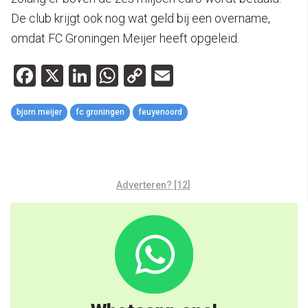
De club krijgt ook nog wat geld bij een overname,
omdat FC Groningen Meijer heeft opgeleid.
Facebook
X
LinkedIn
WhatsApp
Copy
Email
Link
bjorn meijer
fc groningen
feuyenoord
Adverteren? [12]