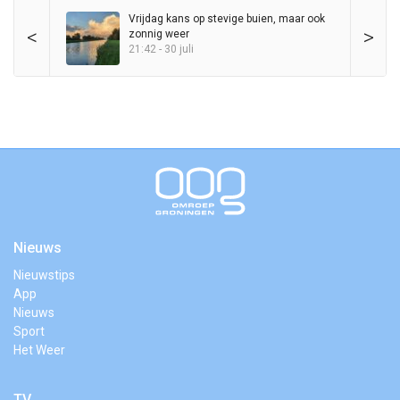
Vrijdag kans op stevige buien, maar ook
<
>
zonnig weer
21:42 - 30 juli
Nieuws
Nieuwstips
App
Nieuws
Sport
Het Weer
TV