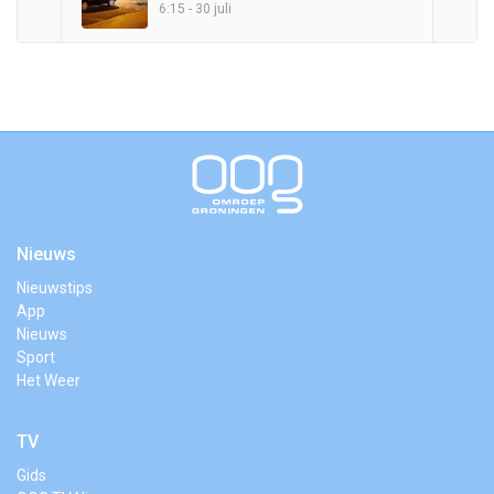
6:15 - 30 juli
Nieuws
Nieuwstips
App
Nieuws
Sport
Het Weer
TV
Gids