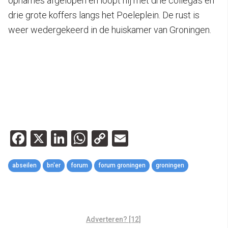
opnames afgelopen en loopt hij met drie collega’s en
drie grote koffers langs het Poeleplein. De rust is
weer wedergekeerd in de huiskamer van Groningen.
Facebook
X
LinkedIn
WhatsApp
Copy
Email
Link
abseilen
bn'er
forum
forum groningen
groningen
Adverteren? [12]