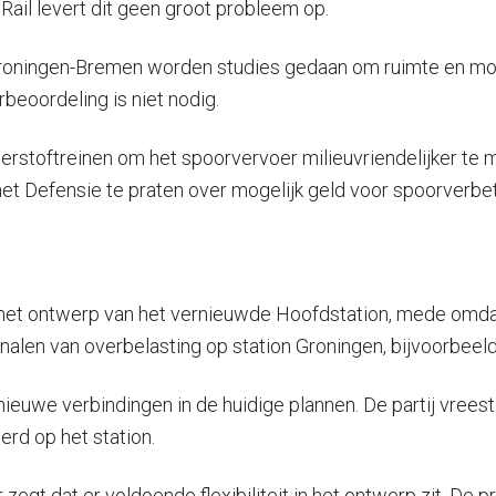
Rail levert dit geen groot probleem op.
roningen-Bremen worden studies gedaan om ruimte en mogel
beoordeling is niet nodig.
stoftreinen om het spoorvervoer milieuvriendelijker te mak
et Defensie te praten over mogelijk geld voor spoorverbe
an het ontwerp van het vernieuwde Hoofdstation, mede omda
nalen van overbelasting op station Groningen, bijvoorbeeld 
ieuwe verbindingen in de huidige plannen. De partij vreest
rd op het station.
egt dat er voldoende flexibiliteit in het ontwerp zit. De p