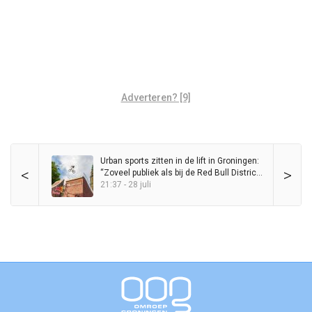
Adverteren? [9]
Urban sports zitten in de lift in Groningen:
<
>
“Zoveel publiek als bij de Red Bull District
Ride heb ik nog nooit op de Grote Markt
21:37 - 28 juli
gezien”