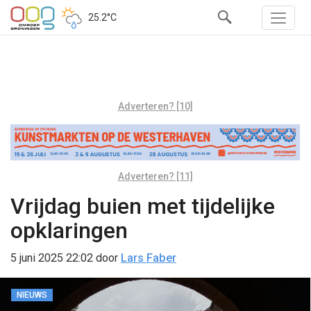
25.2°C
Adverteren? [10]
Adverteren? [11]
Vrijdag buien met tijdelijke
opklaringen
5 juni 2025 22:02
door
Lars Faber
NIEUWS