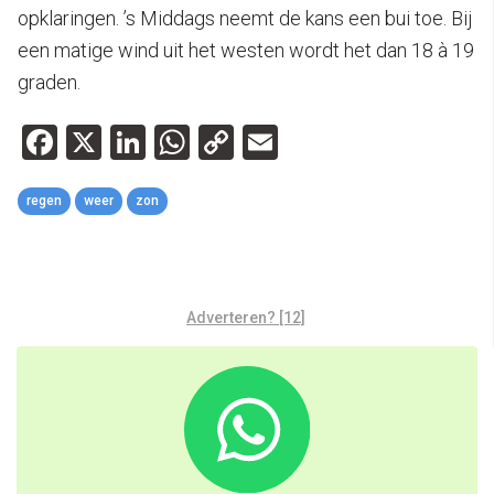
opklaringen. ’s Middags neemt de kans een bui toe. Bij
een matige wind uit het westen wordt het dan 18 à 19
graden.
Facebook
X
LinkedIn
WhatsApp
Copy
Email
Link
regen
weer
zon
Adverteren? [12]