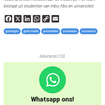
bestaat uit studenten van mbo, hbo en universiteit.
Facebook
X
LinkedIn
WhatsApp
Copy
Email
Link
groningen
grote markt
presentatie
zonneauto
zonnerace
Adverteren? [12]
Whatsapp ons!