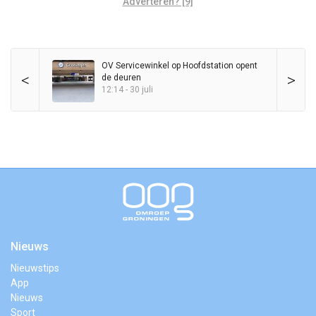
Adverteren? [9]
OV Servicewinkel op Hoofdstation opent
<
>
de deuren
12:14 - 30 juli
Nieuws
Nieuwstips
App
Nieuws
Sport