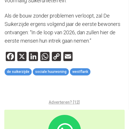
voormalig Suikerunieterrein.
Als de bouw zonder problemen verloopt, zal De
Suikerzijde ergens volgend jaar de eerste bewoners
ontvangen: “In de loop van 2026, dan zullen hier de
eerste mensen hun intrek gaan nemen.”
Facebook
X
LinkedIn
WhatsApp
Copy
Email
Link
de suikerzijde
sociale huurwoning
westflank
Adverteren? [12]