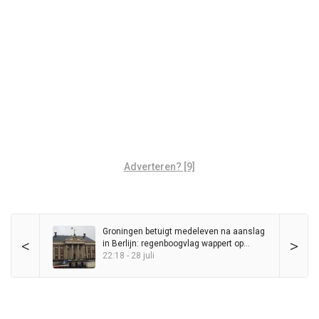
Adverteren? [9]
Groningen betuigt medeleven na aanslag
<
>
in Berlijn: regenboogvlag wappert op
Stadhuis
22:18 - 28 juli