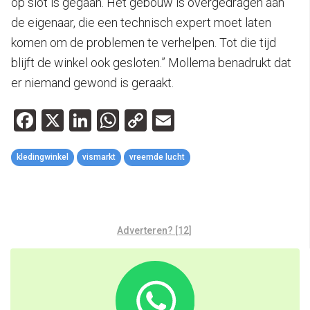
op slot is gegaan. Het gebouw is overgedragen aan
de eigenaar, die een technisch expert moet laten
komen om de problemen te verhelpen. Tot die tijd
blijft de winkel ook gesloten.” Mollema benadrukt dat
er niemand gewond is geraakt.
Facebook
X
LinkedIn
WhatsApp
Copy
Email
Link
kledingwinkel
vismarkt
vreemde lucht
Adverteren? [12]