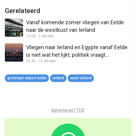
Link
Gerelateerd
Vanaf komende zomer vliegen van Eelde
naar de westkust van Ierland
12:08 - 2 oktober
Vliegen naar Ierland en Egypte vanaf Eelde
is niet wat het lijkt; politiek vraagt
22:42 - 15 oktober
opheldering
groningen airport eelde
ierland
west-ierland
Adverteren? [12]