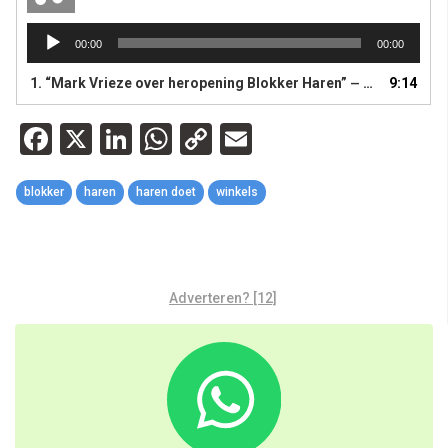
Audiospeler
00:00
00:00
1.
“Mark Vrieze over heropening Blokker Haren”
9:14
— HAREN DOET
Facebook
X
LinkedIn
WhatsApp
Copy
Email
Link
blokker
haren
haren doet
winkels
Adverteren? [12]