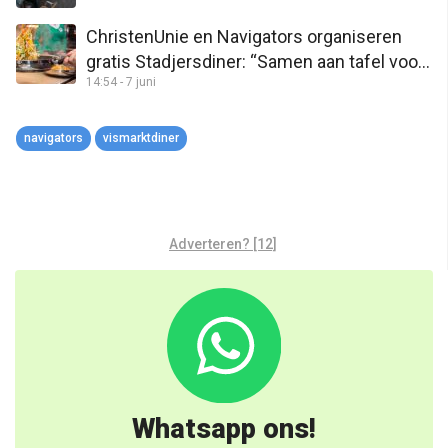
ChristenUnie en Navigators organiseren
gratis Stadjersdiner: “Samen aan tafel voor
14:54 - 7 juni
verbinding”
navigators
vismarktdiner
Adverteren? [12]
Whatsapp ons!