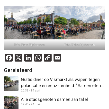
Foto: Rieks Oijnhausen
Foto: Rieks Oijnhausen
Facebook
X
LinkedIn
WhatsApp
Copy
Email
Link
Gerelateerd
Gratis diner op Vismarkt als wapen tegen
polarisatie en eenzaamheid: “Samen eten
20:39 - 14 april
verbindt”
Alle stadsgenoten samen aan tafel
22:40 - 24 mei