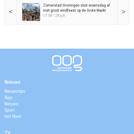
Zomerstad Groningen sluit woensdag af
<
>
met groot eindfeest op de Grote Markt
17:58 - 28 juli
Nieuws
Nieuwstips
App
Nieuws
Sport
Het Weer
TV