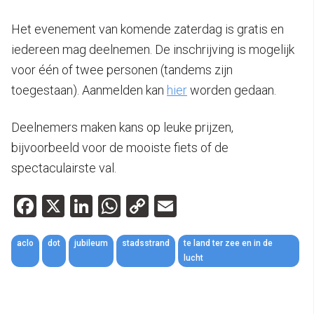
Het evenement van komende zaterdag is gratis en
iedereen mag deelnemen. De inschrijving is mogelijk
voor één of twee personen (tandems zijn
toegestaan). Aanmelden kan
hier
worden gedaan.
Deelnemers maken kans op leuke prijzen,
bijvoorbeeld voor de mooiste fiets of de
spectaculairste val.
Facebook
X
LinkedIn
WhatsApp
Copy
Email
Link
aclo
dot
jubileum
stadsstrand
te land ter zee en in de
lucht