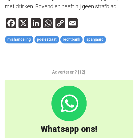
met drinken. Bovendien heeft hij geen strafblad.
Facebook
X
LinkedIn
WhatsApp
Copy
Email
Link
mishandeling
poelestraat
rechtbank
spanjaard
Adverteren? [12]
Whatsapp ons!