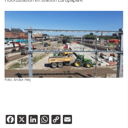
Foto: Andor Heij
Facebook
X
LinkedIn
WhatsApp
Copy
Email