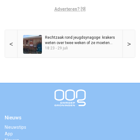
Adverteren? [9]
Rechtzaak rond jeugdsynagoge: krakers
<
>
weten over twee weken of ze moeten
vertrekken
18:23 - 29 juli
Nieuws
Nieuwstips
App