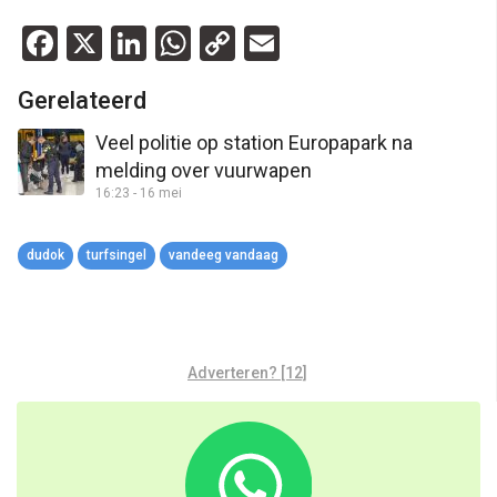
Facebook
X
LinkedIn
WhatsApp
Copy
Email
Link
Gerelateerd
Veel politie op station Europapark na
melding over vuurwapen
16:23 - 16 mei
dudok
turfsingel
vandeeg vandaag
Adverteren? [12]