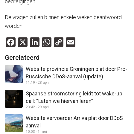
bedreigingen.
De vragen zullen binnen enkele weken beantwoord
worden.
Facebook
X
LinkedIn
WhatsApp
Copy
Email
Link
Gerelateerd
Website provincie Groningen plat door Pro-
Russische DDoS-aanval (update)
11:19 - 28 april
Spaanse stroomstoring leidt tot wake-up
call: “Laten we hiervan leren”
23:42 - 29 april
Website vervoerder Arriva plat door DDoS
aanval
10:03 - 1 mei