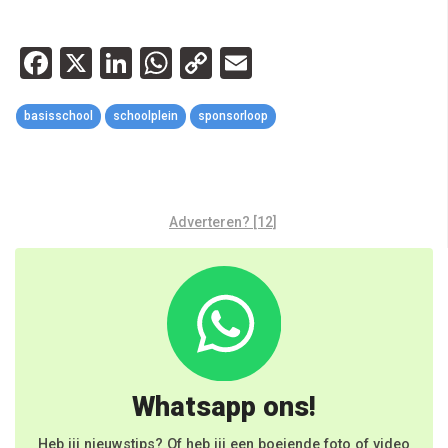
Facebook
X
LinkedIn
WhatsApp
Copy
Email
Link
basisschool
schoolplein
sponsorloop
Adverteren? [12]
Whatsapp ons!
Heb jij nieuwstips? Of heb jij een boeiende foto of video