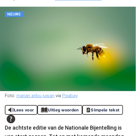
NIEUWS
Foto:
marian anbu juwan
via
Pixabay
Lees voor
Uitleg woorden
Simpele tekst
De achtste editie van de Nationale Bijentelling is